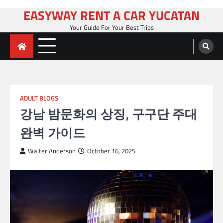
Skip
EASYWAY RENT A CAR YUCATAN
to
Your Guide For Your Best Trips
content
ADULT BLOGS
강남 밤문화의 상징, 구구단 주대
완벽 가이드
Walter Anderson
October 16, 2025